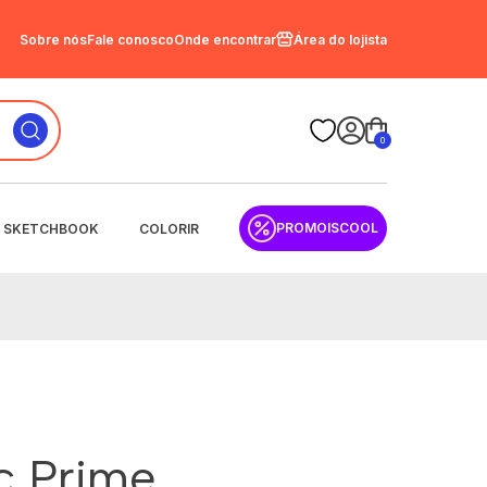
Sobre nós
Fale conosco
Onde encontrar
Área do lojista
0
PROMOISCOOL
SKETCHBOOK
COLORIR
sc Prime