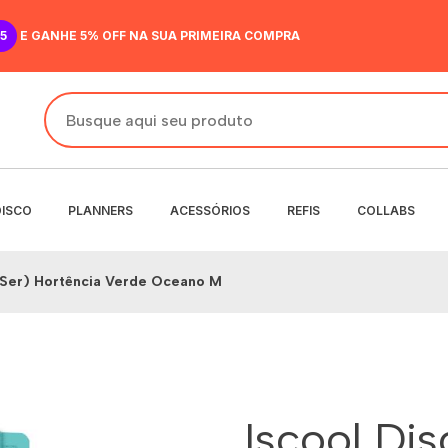
5
E GANHE 5% OFF NA SUA PRIMEIRA COMPRA
DISCO
PLANNERS
ACESSÓRIOS
REFIS
COLLABS
e(Ser) Hortência Verde Oceano M
DO
IR
ANENTE
NENTE
O
MENSAL
 SEMANAL
Iscool Di