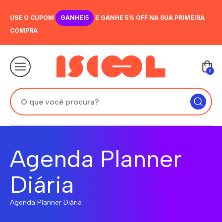
USE O CUPOM
GANHEI5
E GANHE 5% OFF NA SUA PRIMEIRA
COMPRA
0
Agenda Planner
Diária
Agenda Planner Diária