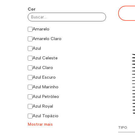
Cor
Amarelo
Amarelo Claro
Azul
Azul Celeste
Azul Claro
Azul Escuro
Azul Marinho
Azul Petróleo
Azul Royal
Azul Topázio
Mostrar mais
TIPO