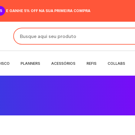
5
E GANHE 5% OFF NA SUA PRIMEIRA COMPRA
DISCO
PLANNERS
ACESSÓRIOS
REFIS
COLLABS
DO
IR
ANENTE
NENTE
O
MENSAL
 SEMANAL