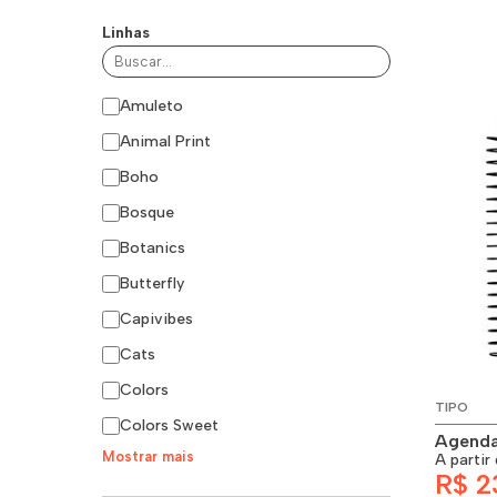
Linhas
Amuleto
Animal Print
Boho
Bosque
Botanics
Butterfly
Capivibes
Cats
Colors
TIPO
Colors Sweet
Agenda 
Mostrar mais
A partir
R$ 2