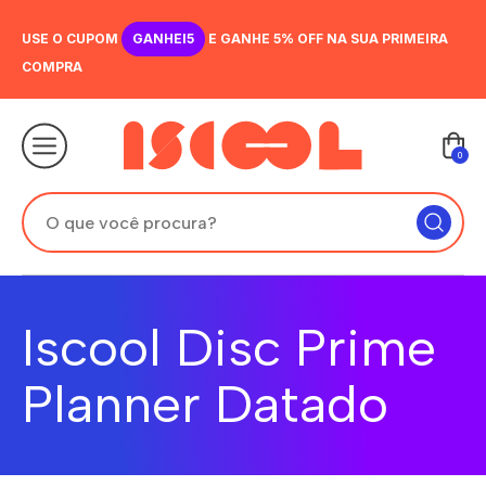
USE O CUPOM
GANHEI5
E GANHE 5% OFF NA SUA PRIMEIRA
COMPRA
0
Iscool Disc Prime
Planner Datado