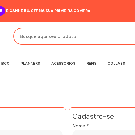
5
E GANHE 5% OFF NA SUA PRIMEIRA COMPRA
DISCO
PLANNERS
ACESSÓRIOS
REFIS
COLLABS
DO
IR
ANENTE
NENTE
O
MENSAL
 SEMANAL
Cadastre-se
Nome
*