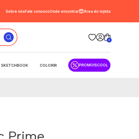
Sobre nós
Fale conosco
Onde encontrar
Área do lojista
0
PROMOISCOOL
SKETCHBOOK
COLORIR
sc Prime