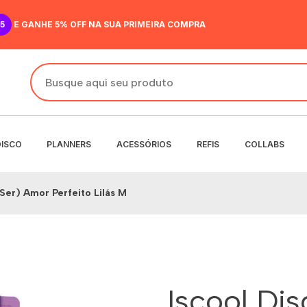
5
E GANHE 5% OFF NA SUA PRIMEIRA COMPRA
DISCO
PLANNERS
ACESSÓRIOS
REFIS
COLLABS
(Ser) Amor Perfeito Lilás M
DO
IR
ANENTE
NENTE
O
MENSAL
 SEMANAL
Iscool Di