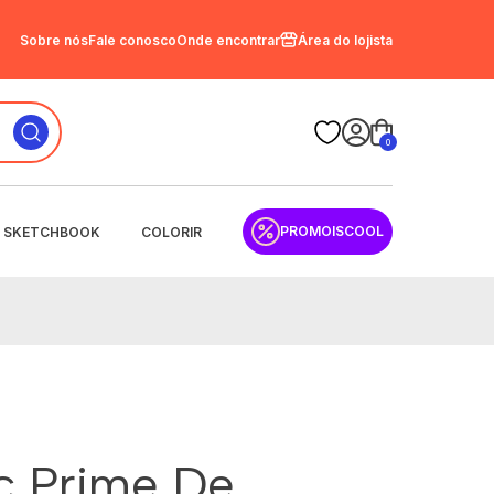
Sobre nós
Fale conosco
Onde encontrar
Área do lojista
0
PROMOISCOOL
SKETCHBOOK
COLORIR
sc Prime De