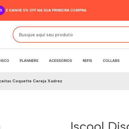
5
E GANHE 5% OFF NA SUA PRIMEIRA COMPRA
DISCO
PLANNERS
ACESSÓRIOS
REFIS
COLLABS
eceitas Coquette Cereja Xadrez
DO
IR
ANENTE
NENTE
O
MENSAL
 SEMANAL
Iscool Di