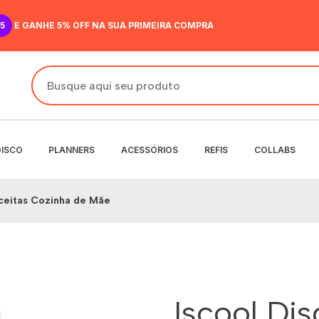
5
E GANHE 5% OFF NA SUA PRIMEIRA COMPRA
DISCO
PLANNERS
ACESSÓRIOS
REFIS
COLLABS
eceitas Cozinha de Mãe
DO
IR
ANENTE
NENTE
O
MENSAL
 SEMANAL
Iscool Di