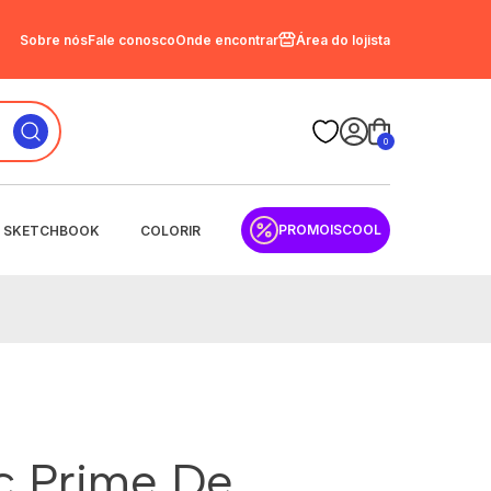
Sobre nós
Fale conosco
Onde encontrar
Área do lojista
0
PROMOISCOOL
SKETCHBOOK
COLORIR
sc Prime De