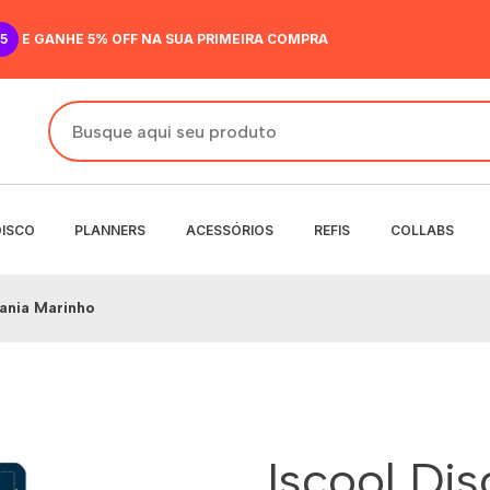
5
E GANHE 5% OFF NA SUA PRIMEIRA COMPRA
DISCO
PLANNERS
ACESSÓRIOS
REFIS
COLLABS
ania Marinho
DO
IR
ANENTE
NENTE
O
MENSAL
 SEMANAL
Iscool Di