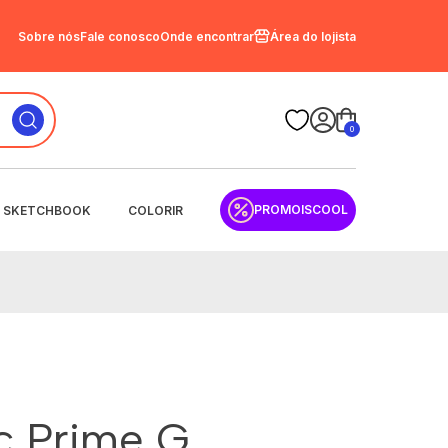
Sobre nós
Fale conosco
Onde encontrar
Área do lojista
0
PROMOISCOOL
SKETCHBOOK
COLORIR
sc Prime G