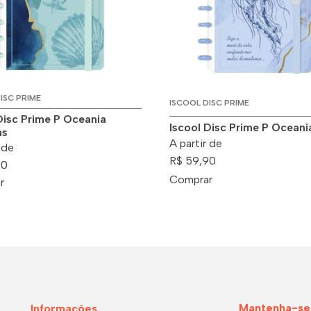
ISC PRIME
ISCOOL DISC PRIME
Disc Prime P Oceania
Iscool Disc Prime P Oceani
as
A partir de
 de
R$ 59,90
90
Comprar
r
Mantenha-se
Informações