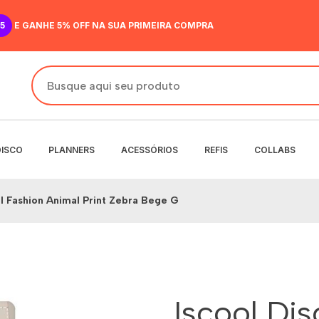
5
E GANHE 5% OFF NA SUA PRIMEIRA COMPRA
DISCO
PLANNERS
ACESSÓRIOS
REFIS
COLLABS
al Fashion Animal Print Zebra Bege G
DO
IR
ANENTE
NENTE
O
MENSAL
 SEMANAL
Iscool Dis