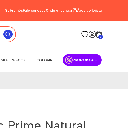
Sobre nós
Fale conosco
Onde encontrar
Área do lojista
0
PROMOISCOOL
SKETCHBOOK
COLORIR
c Prime Natural