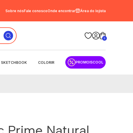
Sobre nós
Fale conosco
Onde encontrar
Área do lojista
0
PROMOISCOOL
SKETCHBOOK
COLORIR
c Prime Natural