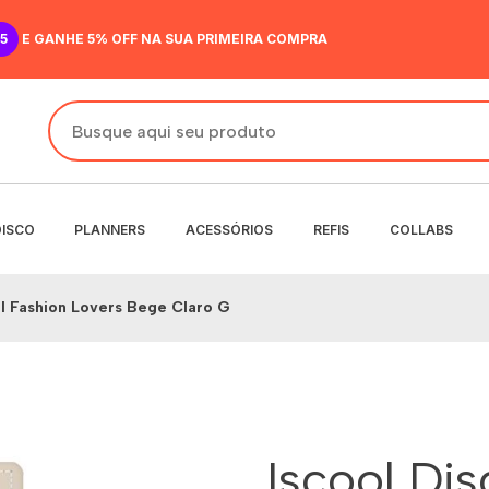
5
E GANHE 5% OFF NA SUA PRIMEIRA COMPRA
DISCO
PLANNERS
ACESSÓRIOS
REFIS
COLLABS
al Fashion Lovers Bege Claro G
DO
IR
ANENTE
NENTE
O
MENSAL
 SEMANAL
Iscool Dis