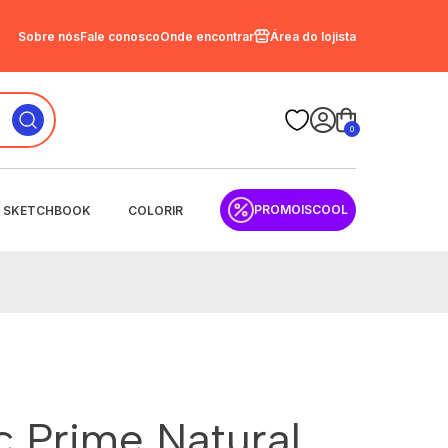
Sobre nós
Fale conosco
Onde encontrar
Área do lojista
0
PROMOISCOOL
SKETCHBOOK
COLORIR
c Prime Natural