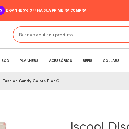
5
E GANHE 5% OFF NA SUA PRIMEIRA COMPRA
DISCO
PLANNERS
ACESSÓRIOS
REFIS
COLLABS
al Fashion Candy Colors Flor G
DO
IR
ANENTE
NENTE
O
MENSAL
 SEMANAL
Iscool Dis