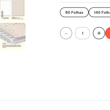
80 Folhas
140 Folh
-
+