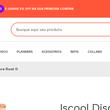
5
E GANHE 5% OFF NA SUA PRIMEIRA COMPRA
DISCO
PLANNERS
ACESSÓRIOS
REFIS
COLLABS
ore Rosê G
DO
IR
ANENTE
NENTE
O
MENSAL
 SEMANAL
Iscool Di