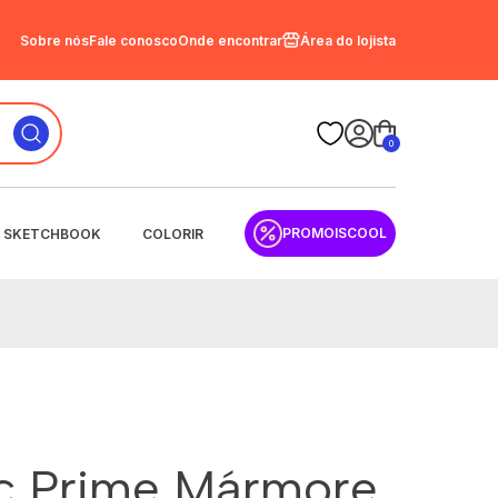
Sobre nós
Fale conosco
Onde encontrar
Área do lojista
0
PROMOISCOOL
SKETCHBOOK
COLORIR
sc Prime Mármore