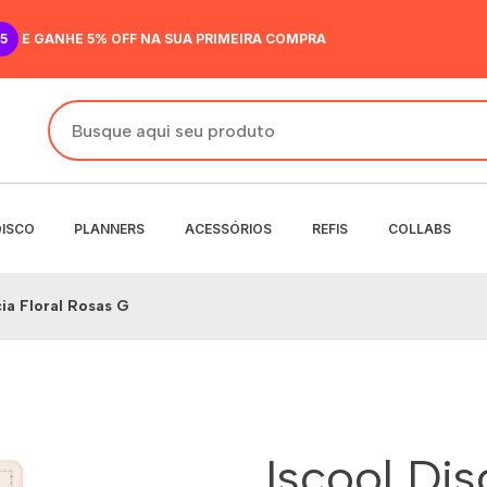
5
E GANHE 5% OFF NA SUA PRIMEIRA COMPRA
DISCO
PLANNERS
ACESSÓRIOS
REFIS
COLLABS
ia Floral Rosas G
DO
IR
ANENTE
NENTE
O
MENSAL
 SEMANAL
Iscool Di