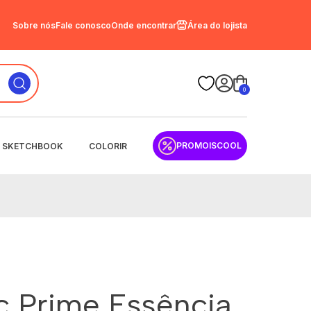
Sobre nós
Fale conosco
Onde encontrar
Área do lojista
0
PROMOISCOOL
SKETCHBOOK
COLORIR
sc Prime Essência