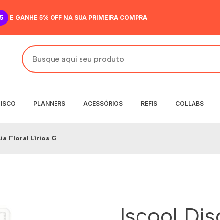
5
E GANHE 5% OFF NA SUA PRIMEIRA COMPRA
DISCO
PLANNERS
ACESSÓRIOS
REFIS
COLLABS
ia Floral Lírios G
DO
IR
ANENTE
NENTE
O
MENSAL
 SEMANAL
Iscool Di