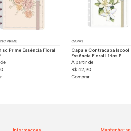
ISC PRIME
CAPAS
Disc Prime Essência Floral
Capa e Contracapa Iscool 
P
Essência Floral Lírios P
 de
A partir de
90
R$ 42,90
r
Comprar
Mantenha-se
Informações