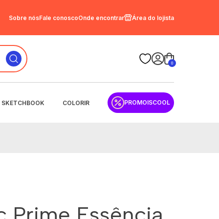
Sobre nós
Fale conosco
Onde encontrar
Área do lojista
0
PROMOISCOOL
SKETCHBOOK
COLORIR
sc Prime Essência