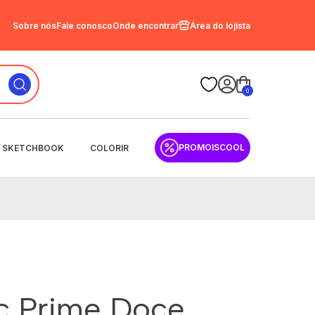
Sobre nós
Fale conosco
Onde encontrar
Área do lojista
0
PROMOISCOOL
SKETCHBOOK
COLORIR
sc Prime Doce