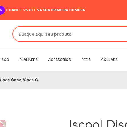
5
E GANHE 5% OFF NA SUA PRIMEIRA COMPRA
DISCO
PLANNERS
ACESSÓRIOS
REFIS
COLLABS
 Vibes Good Vibes G
DO
IR
ANENTE
NENTE
O
MENSAL
 SEMANAL
Iscool Di