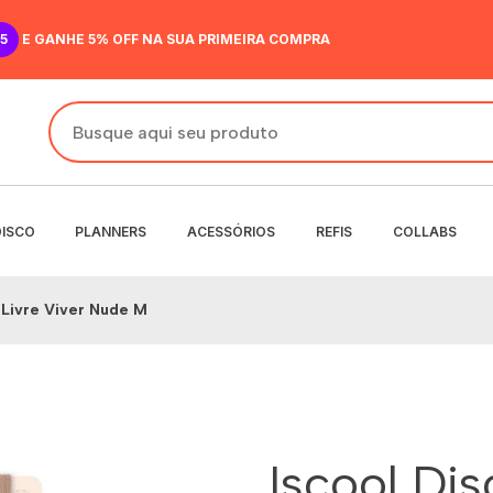
5
E GANHE 5% OFF NA SUA PRIMEIRA COMPRA
DISCO
PLANNERS
ACESSÓRIOS
REFIS
COLLABS
 Livre Viver Nude M
DO
IR
ANENTE
NENTE
O
MENSAL
 SEMANAL
Iscool Di