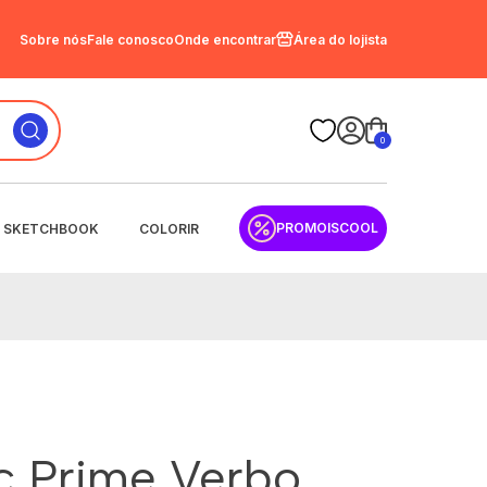
Sobre nós
Fale conosco
Onde encontrar
Área do lojista
0
PROMOISCOOL
SKETCHBOOK
COLORIR
sc Prime Verbo