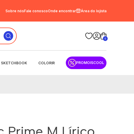
Sobre nós
Fale conosco
Onde encontrar
Área do lojista
0
PROMOISCOOL
SKETCHBOOK
COLORIR
c Prime M Lírico