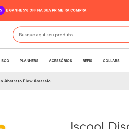
5
E GANHE 5% OFF NA SUA PRIMEIRA COMPRA
DISCO
PLANNERS
ACESSÓRIOS
REFIS
COLLABS
ico Abstrato Flow Amarelo
DO
IR
ANENTE
NENTE
O
MENSAL
 SEMANAL
Iscool Dis