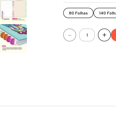
80 Folhas
140 Folh
-
+