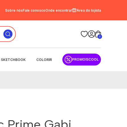
Sobre nós
Fale conosco
Onde encontrar
Área do lojista
0
PROMOISCOOL
SKETCHBOOK
COLORIR
sc Prime Gabi