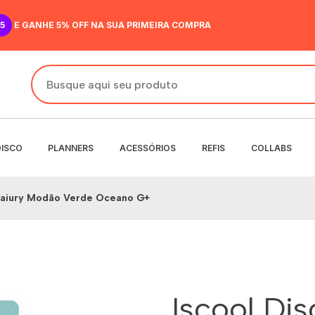
5
E GANHE 5% OFF NA SUA PRIMEIRA COMPRA
DISCO
PLANNERS
ACESSÓRIOS
REFIS
COLLABS
 Saiury Modão Verde Oceano G+
DO
IR
ANENTE
NENTE
O
MENSAL
 SEMANAL
Iscool Di