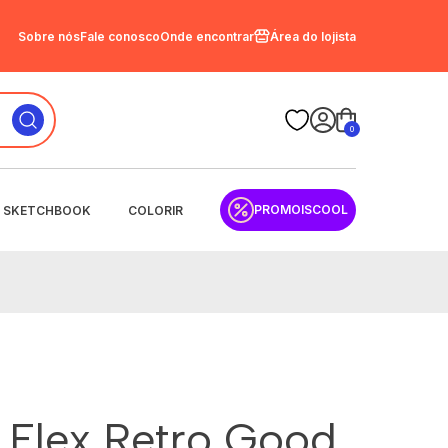
Sobre nós
Fale conosco
Onde encontrar
Área do lojista
0
PROMOISCOOL
SKETCHBOOK
COLORIR
c Flex Retro Good