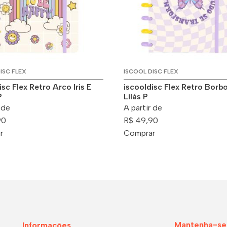
ISC FLEX
ISCOOL DISC FLEX
isc Flex Retro Arco Iris E
iscooldisc Flex Retro Borb
P
Lilás P
 de
A partir de
90
R$ 49,90
r
Comprar
Mantenha-se
Informações