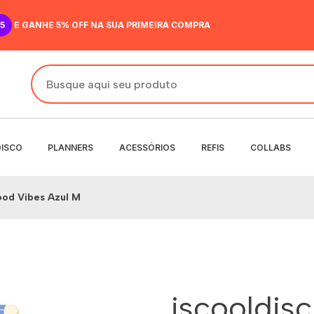
5
E GANHE 5% OFF NA SUA PRIMEIRA COMPRA
DISCO
PLANNERS
ACESSÓRIOS
REFIS
COLLABS
ood Vibes Azul M
DO
IR
ANENTE
NENTE
O
MENSAL
 SEMANAL
iscooldis